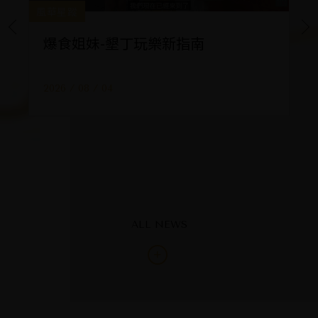
風華星蹤
餐
爆食姐妹-墾丁玩樂新指南
屏
2026 / 08 / 04
假
墾
的
20
ALL NEWS