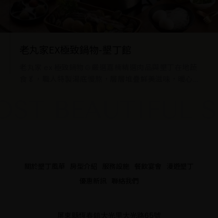
老丸家EX極致鍋物-墾丁館
老丸家 ex 極致鍋物🍲嚴選嘉楠精選肉品與墾丁在地蔬
食🥬，職人特製湯底慢熬，層層堆疊鮮美滋味，暖心...
ST BEAUTIFUL S
關於墾丁風華
房型介紹
服務設施
餐飲宴會
漫遊墾丁
優惠新訊
聯絡我們
屏東縣恆春鎮大光里大光路65號