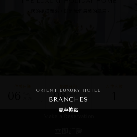
THE LUXURY HOLIDAY HOME
- 您的遠道而來，即是我們最美的風景 -
住房日期
退房日期
入住人數
ORIENT LUXURY HOTEL
06
08
1
Aug
Aug
BRANCHES
2026
2026
風華據點
Make a Reservation
立即訂房