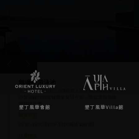
無邊際游泳池
HOÙ Café
專車接駁
水深1.1公尺(110cm)滿足客人戲水健身的需求，
付費辦法：
接駁請於三天前預約
沙發區提供旅客休憩享受日光浴，營造渡假悠閒
房客付費使用
付費辦法：
的舒適氛圍
墾丁風華會館
墾丁風華Villa館
房客免費使用
MORE
開放時間：
MORE
08:30~21:00(12:00~13:00為清潔時間)
付費辦法：