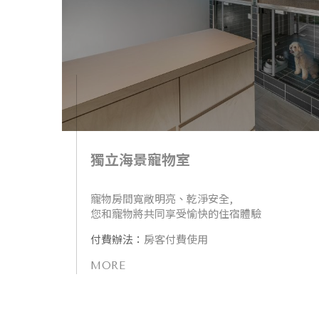
獨立海景寵物室
寵物房間寬敞明亮、乾淨安全,
您和寵物將共同享受愉快的住宿體驗
付費辦法：
房客付費使用
MORE