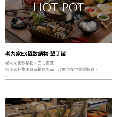
HOT POT
老丸家EX極致鍋物-墾丁館
老丸家極致鍋物，匠心獨運
選用嘉楠集團食品精選肉品，及屏東在地優質蔬食，
...